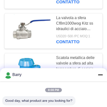
CONTATTO
8
Valvola di ritenuta
La valvola a sfera
Cf8m1000wog Kitz ss
dell'acciaio
idraulici di acciaio
inossidabile dell'acqua
inossidabile
USD20~500 /PC MOQ:1
infila la valvola a sfera di
CONTATTO
BSP
Scatola metallica delle
9
valvole a sfera ad alta
Valvola a motore
temperatura di acciaio
inossidabile doppia per
Barry
elettrica
USD 50~500/SET MOQ:1 insieme
il rilascio dell'aria
CONTATTO
8:08 PM
Valvola composita del
Good day, what product are you looking for?
rilascio dell'aria della