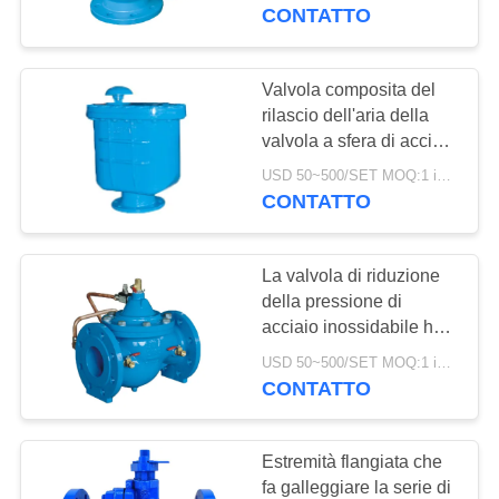
CONTROLLO
il rilascio dell'aria
CONTATTO
DELLA
QUALITÀ
Valvola composita del
17
rilascio dell'aria della
Moltiplicatore di
valvola a sfera di acciaio
CONTATTACI
inossidabile DN50-
pressione
USD 50~500/SET MOQ:1 insieme
DN300 anticorrosiva
CONTATTO
NOTIZIE
differenziale
La valvola di riduzione
CHIEDI UN
della pressione di
PREVENTIVO
acciaio inossidabile ha
15
migliorato il controllo del
USD 50~500/SET MOQ:1 insieme
Valvola automatica
diaframma del corpo di
CONTATTO
MAPPA
WCB
di DSC
DEL
Estremità flangiata che
SITO
fa galleggiare la serie di