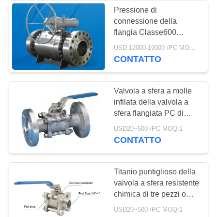
Pressione di
connessione della
8
flangia Classe600
valvola di globo
Valvola a sfera montata
USD 12000-19000 /PC MOQ:1
a trunnione Verme
CONTATTO
dell'acciaio
Casella di marcia a
guinzaglio a guinzaglio
inossidabile
Disegno antistatico
Valvola a sfera a molle
ignifugo
infilata della valvola a
sfera flangiata PC di
acciaio inossidabile di
17
USD20~500 /PC MOQ:1
conclusione 3
CONTATTO
valvola a farfalla
dell'acqua
Titanio puntiglioso della
valvola a sfera resistente
chimica di tre pezzi o
materiale degli ss
USD20~500 /PC MOQ:1