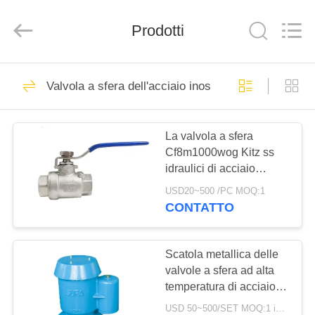
Suzhou
Ephood
Automation
Prodotti
Equipment
Co.,
Ltd..
All
Rights
CASA.
23
Reserved.
Valvola a sfera dell'acciaio inossidabile
Regolatore di
PRODOTTI
pressione del gas
La valvola a sfera
Cf8m1000wog Kitz ss
DI
idraulici di acciaio
NOI
inossidabile dell'acqua
USD20~500 /PC MOQ:1
infila la valvola a sfera di
CONTATTO
BSP
44
VISITA
Fisher Gas
ALLA
Scatola metallica delle
valvole a sfera ad alta
FABBRICA
Regulator
temperatura di acciaio
inossidabile doppia per
USD 50~500/SET MOQ:1 insieme