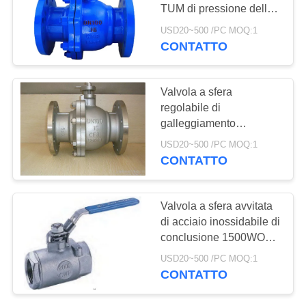
TUM di pressione della
INFORMATIVA
valvola a sfera 150LB di
USD20~500 /PC MOQ:1
acciaio inossidabile
SULLA
CONTATTO
25
PRIVACY
Valvola a sfera
Valvola a sfera
dell'acciaio
regolabile di
galleggiamento
inossidabile
resistente al fuoco della
USD20~500 /PC MOQ:1
valvola a sfera 316 ss di
CONTATTO
acciaio inossidabile
18
Valvola a sfera avvitata
valvola a
di acciaio inossidabile di
conclusione 1500WOG
saracinesca
con il dispositivo di
USD20~500 /PC MOQ:1
bloccaggio
dell'acqua
CONTATTO