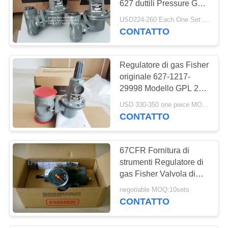
627 duttili Pressure Gas
5
Regulator 250PSI del
USD224-260 Each One Set MOQ:6Sets
valvola azionata
ferro
CONTATTO
pneumatica
Regulatore di gas Fisher
originale 627-1217-
29998 Modello GPL 2
pollici NPT End
USD 330-350 one piece MOQ:Negoziato
Connection
CONTATTO
4
Posizionatore della
67CFR Fornitura di
valvola di Digital
strumenti Regulatore di
gas Fisher Valvola di
regolazione della
negotiable MOQ:10sets
pressione Fisher Per
CONTATTO
ridurre la pressione
67CFR-237
14