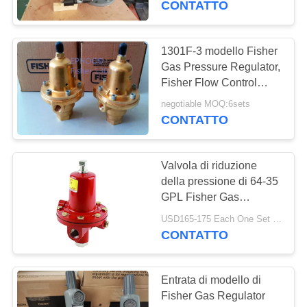
CONTATTO
8
Valvola di ritenuta
1301F-3 modello Fisher
Gas Pressure Regulator,
dell'acciaio
Fisher Flow Control
Valve
inossidabile
negotiable MOQ:6sets
CONTATTO
Valvola di riduzione
9
della pressione di 64-35
Valvola a motore
GPL Fisher Gas
Regulator 64 ad alta
elettrica
USD165-175 Each One Set MOQ:6Sets
pressione di modello
CONTATTO
Entrata di modello di
Fisher Gas Regulator