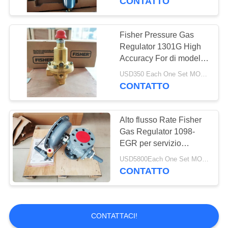
CONTATTO
Fisher Pressure Gas
Regulator 1301G High
Accuracy For di modello
GPL regola il sistema
USD350 Each One Set MOQ:6sets
CONTATTO
Alto flusso Rate Fisher
Gas Regulator 1098-
EGR per servizio
corrosivo dell'ossigeno
USD5800Each One Set MOQ:2sets
degli ambienti
CONTATTO
CONTATTACI!