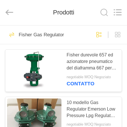
Suzhou
Ephood
Automation
Prodotti
Equipment
Co.,
Ltd..
All
Rights
CASA.
23
Reserved.
Fisher Gas Regulator
Regolatore di
PRODOTTI
pressione del gas
Fisher durevole 657 ed
azionatore pneumatico
DI
del diaframma 667 per la
NOI
valvola di regolazione
negotiable MOQ:Negoziato
CONTATTO
44
VISITA
Fisher Gas
ALLA
10 modello Gas
Regulator Emerson Low
FABBRICA
Regulator
Pressure Lpg Regulator
di PSI R622-DFG Fisher
negotiable MOQ:Negoziato