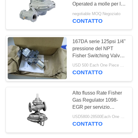
Operated a molle per la
INFORMATIVA
caldaia a gas
negotiable MOQ:Negoziato
SULLA
CONTATTO
25
PRIVACY
Valvola a sfera
167DA serie 125psi 1/4"
dell'acciaio
pressione del NPT
Fisher Switching Valve
inossidabile
Three Way
USD 500 Each One Piece MOQ:6Sets
CONTATTO
18
Alto flusso Rate Fisher
valvola a
Gas Regulator 1098-
EGR per servizio
saracinesca
corrosivo dell'ossigeno
USD5800-28500Each One Set MOQ:6Sets
degli ambienti
dell'acqua
CONTATTO