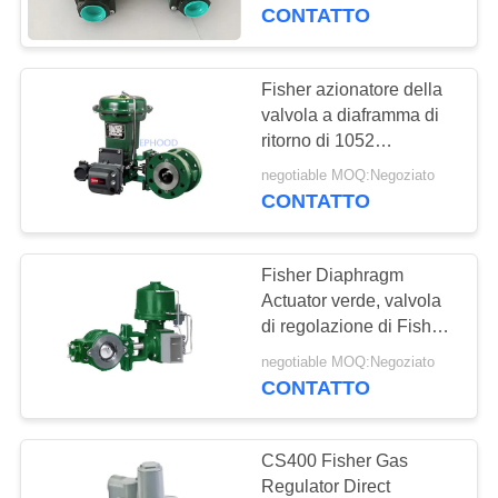
CONTROLLO
R622
CONTATTO
DELLA
QUALITÀ
Fisher azionatore della
17
valvola a diaframma di
Moltiplicatore di
ritorno di 1052
CONTATTACI
primavere, azionatore
pressione
negotiable MOQ:Negoziato
rotatorio del diaframma
CONTATTO
NOTIZIE
differenziale
Fisher Diaphragm
CHIEDI UN
Actuator verde, valvola
PREVENTIVO
di regolazione di Fisher
15
Gas Regulator V250
negotiable MOQ:Negoziato
Valvola automatica
CONTATTO
MAPPA
di DSC
DEL
CS400 Fisher Gas
SITO
Regulator Direct