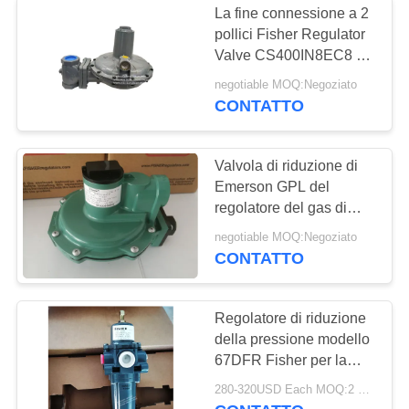
La fine connessione a 2
Elettrovalvola a
pollici Fisher Regulator
Valve CS400IN8EC8 di
solenoide di Rexroth
Fisher CS400 usa sulla
negotiable MOQ:Negoziato
caldaia a gas
CONTATTO
Valvola di riduzione di
Emerson GPL del
15
regolatore del gas di
Tenda il
pressione bassa di
negotiable MOQ:Negoziato
Fisher Brand R622
CONTATTO
commutatore di
limite
Regolatore di riduzione
della pressione modello
67DFR Fisher per la
riduzione della
280-320USD Each MOQ:2 pezzi
pressione