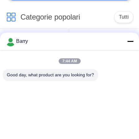
Categorie popolari
Tutti
Regolatore di
Barry
Fisher Gas Regulator
pressione del gas
7:44 AM
Moltiplicatore di
Valvola automatica di
pressione
DSC
Good day, what product are you looking for?
differenziale
Valvola a sfera
valvola a saracinesca
dell'acciaio
dell'acqua
inossidabile
valvola di globo
valvola a farfalla
dell'acciaio