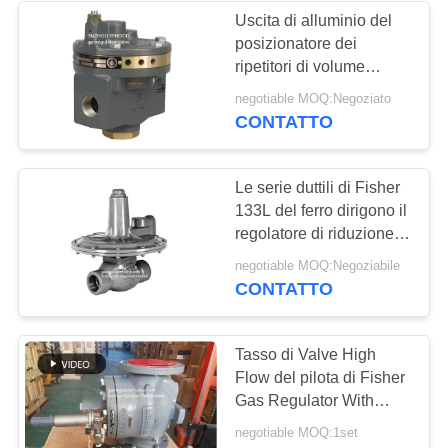
Uscita di alluminio del
posizionatore dei
8
ripetitori di volume
valvola di globo
2625NS della valvola a
negotiable MOQ:Negoziato
gas di Fisher 2625
CONTATTO
dell'acciaio
inossidabile
Le serie duttili di Fisher
133L del ferro dirigono il
regolatore di riduzione
della pressione azionato
17
negotiable MOQ:Negoziabile
del gas
CONTATTO
valvola a farfalla
dell'acqua
Tasso di Valve High
Flow del pilota di Fisher
Gas Regulator With
161EB dell'acciaio del
negotiable MOQ:1set
modello WCC di EZR