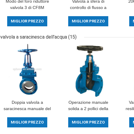
Modo del foro riduttore
Valvola a sfera di
20
valvola 3 di CF8M
controllo di flusso a
Stainless Steel Ball 1000
perfetta tenuta flessibile
co
PSI con il collegamento
della guarnizione della
v
MIGLIOR PREZZO
MIGLIOR PREZZO
del filo
valvola a sfera duttile
a
molle del ferro
valvola a saracinesca dell'acqua
(15)
Doppia valvola a
Operazione manuale
Va
saracinesca manuale del
solida a 2 pollici della
resi
coltello di acciaio
valvola a saracinesca del
del 
inossidabile della valvola
cuneo della valvola a
sar
MIGLIOR PREZZO
MIGLIOR PREZZO
a saracinesca dell'acqua
saracinesca dell'acqua
de
della flangia
dell'ANSI del volante