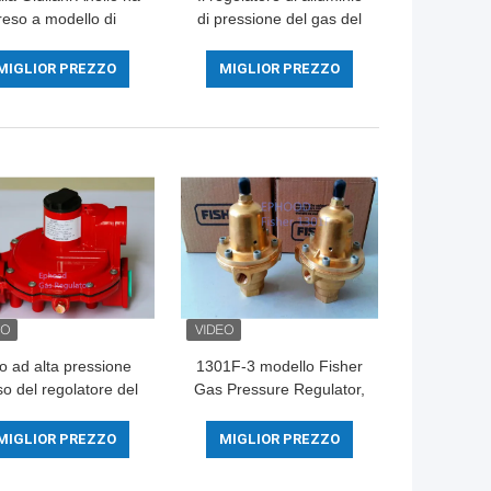
reso a modello di
di pressione del gas del
00-6B il regolatore
modello FGDR32/50 con
ressione di alluminio
costruito in filtro Italia
MIGLIOR PREZZO
MIGLIOR PREZZO
 GPL con la valvola
Giuliani Anello ha fatto
d'arresto
o ad alta pressione
1301F-3 modello Fisher
so del regolatore del
Gas Pressure Regulator,
s di Fisher R622H
Fisher Flow Control
PL di colore per la
Valve
MIGLIOR PREZZO
MIGLIOR PREZZO
cottura, lunga vita