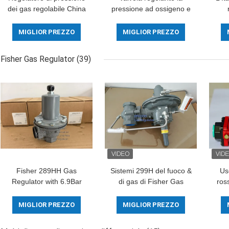
dei gas regolabile China
pressione ad ossigeno e
Make LHSR Modello
gas di Cash Valve Clean
MB1
regolatore di riduzione
del modello
di p
MIGLIOR PREZZO
MIGLIOR PREZZO
della pressione
E55/materiale bronzeo
di
del corpo da Emerson
Fisher Gas Regulator
(39)
Fisher
Fisher 289HH Gas
Sistemi 299H del fuoco &
Us
Regulator with 6.9Bar
di gas di Fisher Gas
ros
Max Inlet Pressure 45-
Pressure Regulator For
ga
75psi Spring Range and
dell'americano di lunga
G
MIGLIOR PREZZO
MIGLIOR PREZZO
Nitrile Diaphragm
vita