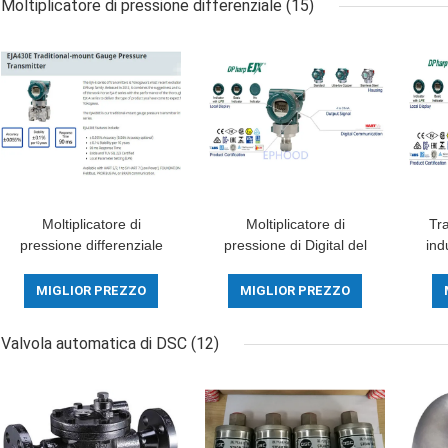
Moltiplicatore di pressione differenziale
(15)
Moltiplicatore di
Moltiplicatore di
Tra
pressione differenziale
pressione di Digital del
ind
tradizionale del supporto
moltiplicatore di
diff
di EJA430E dall'originale
pressione di High
con
MIGLIOR PREZZO
MIGLIOR PREZZO
del Giappone
Performance Diff del
modello di EJX630A
Valvola automatica di DSC
(12)