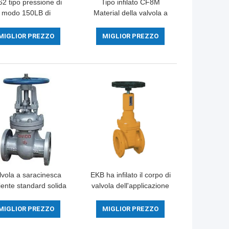
62 tipo pressione di
Tipo infilato CF8M
modo 150LB di
Material della valvola a
nclusione flangiata
sfera 2057N di acciaio
alvola a sfera 5 di
inossidabile 1000WOG
MIGLIOR PREZZO
MIGLIOR PREZZO
cciaio inossidabile
lvola a saracinesca
EKB ha infilato il corpo di
liente standard solida
valvola dell'applicazione
cuneo della valvola a
di gas della valvola a
acinesca dell'acqua
saracinesca WCB con
MIGLIOR PREZZO
MIGLIOR PREZZO
l cuneo DN15-1000
l'indicatore di posizione
accurato