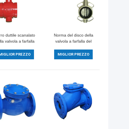
ro duttile scanalato
Norma del disco della
la valvola a farfalla
valvola a farfalla del
'acqua dell'estremità
corpo di acciaio
motorizzato per il
inossidabile della
MIGLIOR PREZZO
MIGLIOR PREZZO
dotto chimico medio
guarnizione del metallo
con la maniglia