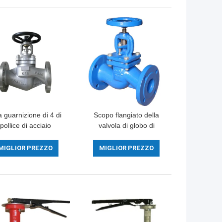
 guarnizione di 4 di
Scopo flangiato della
pollice di acciaio
valvola di globo di
ossidabile di globo
acciaio inossidabile 316
la valvola di GS C25
multi per di riduzione
MIGLIOR PREZZO
MIGLIOR PREZZO
i BACCANO PN16
della pressione
dell'aria soffietti del
vapore