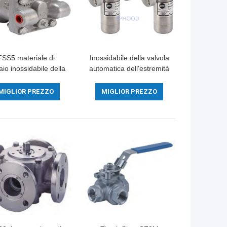
FSS5 materiale di
Inossidabile della valvola
aio inossidabile della
automatica dell'estremità
vola automatica del
701F DSC della flangia
ello CF8M Float Ball
invertito per acqua di
MIGLIOR PREZZO
MIGLIOR PREZZO
Type
condensazione