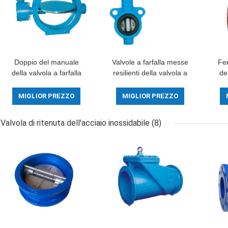
Doppio del manuale
Valvole a farfalla messe
Fer
della valvola a farfalla
resilienti della valvola a
del
dell'acqua di marca di
farfalla di Flowseal della
dell
SUFA il grande ha
struttura compatta
MIGLIOR PREZZO
MIGLIOR PREZZO
flangiato metallo con
pro
metallo messo
Valvola di ritenuta dell'acciaio inossidabile
(8)