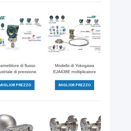
smettitore di flusso
Modello di Yokogawa
ustriale di pressione
EJA438E moltiplicatore
erenziale di EJX530A
di pressione differenziale
 la misura accurata
di 3600 PSI con la
MIGLIOR PREZZO
MIGLIOR PREZZO
guarnizione a distanza
del diaframma