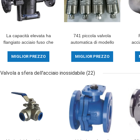
La capacità elevata ha
741 piccola valvola
flangiato acciaio fuso che
automatica di modello
acci
della valvola automatica
del volume DSC una
val
la resistenza della
progettazione
mod
MIGLIOR PREZZO
MIGLIOR PREZZO
corrosione durevole ha
completamente sigillata
invertito il tipo del
resistente temporanea di
Valvola a sfera dell'acciaio inossidabile
(22)
secchio
300 gradi