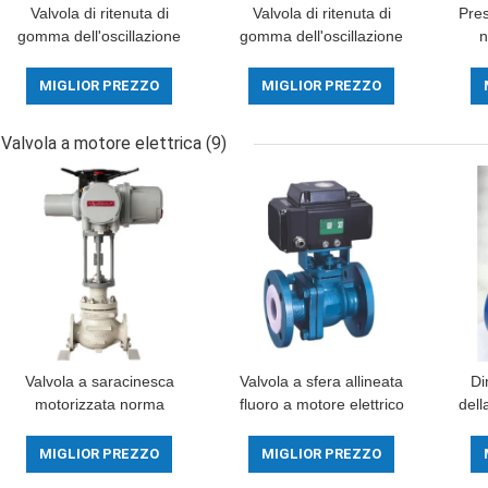
Valvola di ritenuta di
Valvola di ritenuta di
Pre
gomma dell'oscillazione
gomma dell'oscillazione
n
della farfalla di Seat della
di acciaio inossidabile
va
valvola di ritenuta di
della falda per il vapore
a
MIGLIOR PREZZO
MIGLIOR PREZZO
acciaio inossidabile del
dell'olio e dell'acqua
ghisa
Valvola a motore elettrica
(9)
Valvola a saracinesca
Valvola a sfera allineata
Di
motorizzata norma
fluoro a motore elettrico
dell
automatica a 12 pollici
della valvola del
de
DN300 con l'azionatore
collegamento del filo
azi
MIGLIOR PREZZO
MIGLIOR PREZZO
elettrico