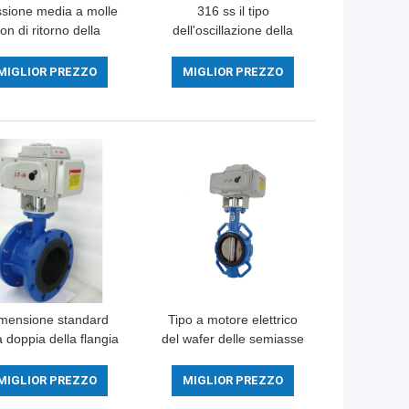
ssione media a molle
316 ss il tipo
on di ritorno della
dell'oscillazione della
lvola di ritenuta di
conservazione di
cciaio inossidabile
contropressione della
MIGLIOR PREZZO
MIGLIOR PREZZO
valvola a sfera di acciaio
inossidabile della valvola
di ritenuta
mensione standard
Tipo a motore elettrico
a doppia della flangia
del wafer delle semiasse
lla farfalla valvola
della valvola della
onata elettricamente
depurazione delle acque
MIGLIOR PREZZO
MIGLIOR PREZZO
dell'acqua