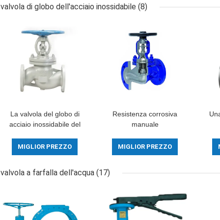
valvola di globo dell'acciaio inossidabile
(8)
La valvola del globo di
Resistenza corrosiva
Una
acciaio inossidabile del
manuale
manuale di WCB ha
d'arrugginimento anti-
in
flangiato valvola di globo
della valvola di globo
del
MIGLIOR PREZZO
MIGLIOR PREZZO
DN100 faccia a faccia
della valvola di globo
d
degli ss
PN25 
valvola a farfalla dell'acqua
(17)