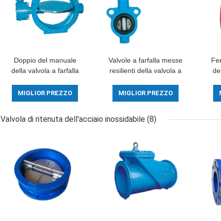
Doppio del manuale
Valvole a farfalla messe
Fer
della valvola a farfalla
resilienti della valvola a
del
dell'acqua di marca di
farfalla di Flowseal della
dell
SUFA il grande ha
struttura compatta
MIGLIOR PREZZO
MIGLIOR PREZZO
flangiato metallo con
pro
metallo messo
Valvola di ritenuta dell'acciaio inossidabile
(8)