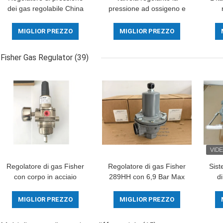
dei gas regolabile China
pressione ad ossigeno e
Make LHSR Modello
gas di Cash Valve Clean
MB1
regolatore di riduzione
del modello
di p
MIGLIOR PREZZO
MIGLIOR PREZZO
della pressione
E55/materiale bronzeo
di
del corpo da Emerson
Fisher Gas Regulator
(39)
Fisher
Regolatore di gas Fisher
Regolatore di gas Fisher
Sist
con corpo in acciaio
289HH con 6,9 Bar Max
d
inossidabile e pressione
Inlet Pressure 45-75psi
Pre
di entrata di 250 psi per
Spring Range e Nitrile
del
MIGLIOR PREZZO
MIGLIOR PREZZO
applicazioni offshore
Diaphragm