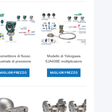
smettitore di flusso
Modello di Yokogawa
ustriale di pressione
EJA438E moltiplicatore
erenziale di EJX530A
di pressione differenziale
 la misura accurata
di 3600 PSI con la
MIGLIOR PREZZO
MIGLIOR PREZZO
guarnizione a distanza
del diaframma