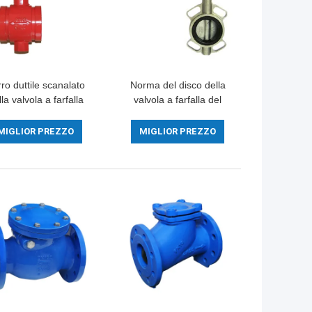
ro duttile scanalato
Norma del disco della
la valvola a farfalla
valvola a farfalla del
'acqua dell'estremità
corpo di acciaio
motorizzato per il
inossidabile della
MIGLIOR PREZZO
MIGLIOR PREZZO
dotto chimico medio
guarnizione del metallo
con la maniglia