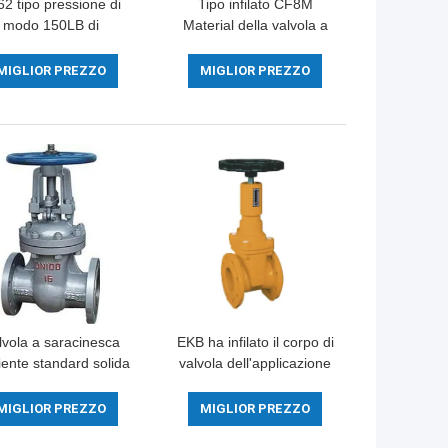
62 tipo pressione di
Tipo infilato CF8M
modo 150LB di
Material della valvola a
nclusione flangiata
sfera 2057N di acciaio
alvola a sfera 5 di
inossidabile 1000WOG
MIGLIOR PREZZO
MIGLIOR PREZZO
cciaio inossidabile
lvola a saracinesca
EKB ha infilato il corpo di
liente standard solida
valvola dell'applicazione
cuneo della valvola a
di gas della valvola a
acinesca dell'acqua
saracinesca WCB con
MIGLIOR PREZZO
MIGLIOR PREZZO
l cuneo DN15-1000
l'indicatore di posizione
accurato