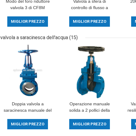
Modo del foro riduttore
Valvola a sfera di
20
valvola 3 di CF8M
controllo di flusso a
Stainless Steel Ball 1000
perfetta tenuta flessibile
co
PSI con il collegamento
della guarnizione della
v
MIGLIOR PREZZO
MIGLIOR PREZZO
del filo
valvola a sfera duttile
a
molle del ferro
valvola a saracinesca dell'acqua
(15)
Doppia valvola a
Operazione manuale
Va
saracinesca manuale del
solida a 2 pollici della
resi
coltello di acciaio
valvola a saracinesca del
del 
inossidabile della valvola
cuneo della valvola a
sar
MIGLIOR PREZZO
MIGLIOR PREZZO
a saracinesca dell'acqua
saracinesca dell'acqua
de
della flangia
dell'ANSI del volante