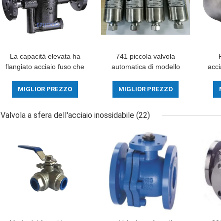
La capacità elevata ha
741 piccola valvola
flangiato acciaio fuso che
automatica di modello
acci
della valvola automatica
del volume DSC una
val
la resistenza della
progettazione
mod
MIGLIOR PREZZO
MIGLIOR PREZZO
corrosione durevole ha
completamente sigillata
invertito il tipo del
resistente temporanea di
Valvola a sfera dell'acciaio inossidabile
(22)
secchio
300 gradi