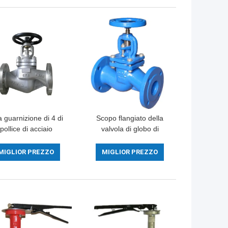
 guarnizione di 4 di
Scopo flangiato della
pollice di acciaio
valvola di globo di
ossidabile di globo
acciaio inossidabile 316
la valvola di GS C25
multi per di riduzione
MIGLIOR PREZZO
MIGLIOR PREZZO
i BACCANO PN16
della pressione
dell'aria soffietti del
vapore