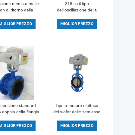
ssione media a molle
316 ss il tipo
on di ritorno della
dell'oscillazione della
lvola di ritenuta di
conservazione di
cciaio inossidabile
contropressione della
MIGLIOR PREZZO
MIGLIOR PREZZO
valvola a sfera di acciaio
inossidabile della valvola
di ritenuta
mensione standard
Tipo a motore elettrico
a doppia della flangia
del wafer delle semiasse
lla farfalla valvola
della valvola della
onata elettricamente
depurazione delle acque
MIGLIOR PREZZO
MIGLIOR PREZZO
dell'acqua