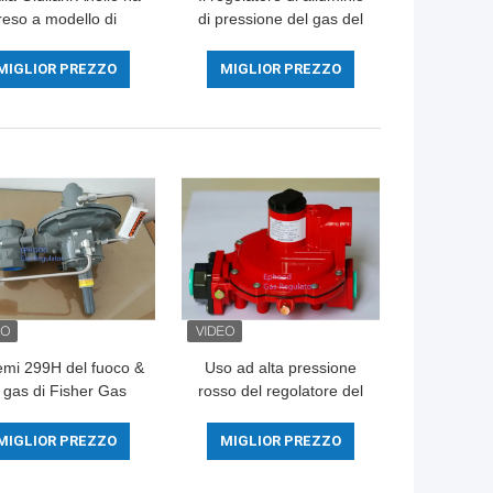
reso a modello di
di pressione del gas del
00-6B il regolatore
modello FGDR32/50 con
ressione di alluminio
costruito in filtro Italia
MIGLIOR PREZZO
MIGLIOR PREZZO
 GPL con la valvola
Giuliani Anello ha fatto
d'arresto
emi 299H del fuoco &
Uso ad alta pressione
i gas di Fisher Gas
rosso del regolatore del
ssure Regulator For
gas di Fisher R622H
l'americano di lunga
GPL di colore per la
MIGLIOR PREZZO
MIGLIOR PREZZO
vita
cottura, lunga vita