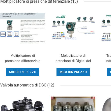
Moltiplicatore di pressione differenziale
(15)
Moltiplicatore di
Moltiplicatore di
Tra
pressione differenziale
pressione di Digital del
ind
tradizionale del supporto
moltiplicatore di
diff
di EJA430E dall'originale
pressione di High
con
MIGLIOR PREZZO
MIGLIOR PREZZO
del Giappone
Performance Diff del
modello di EJX630A
Valvola automatica di DSC
(12)