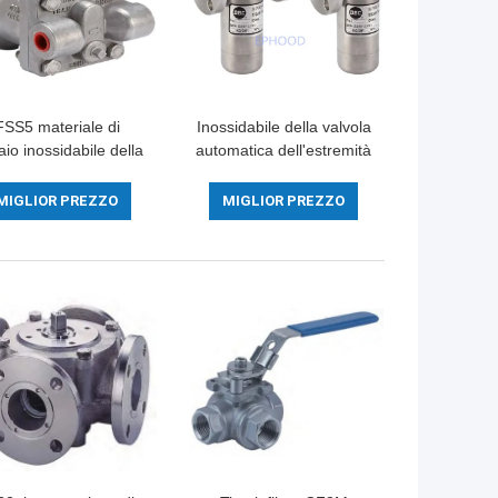
FSS5 materiale di
Inossidabile della valvola
aio inossidabile della
automatica dell'estremità
vola automatica del
701F DSC della flangia
ello CF8M Float Ball
invertito per acqua di
MIGLIOR PREZZO
MIGLIOR PREZZO
Type
condensazione