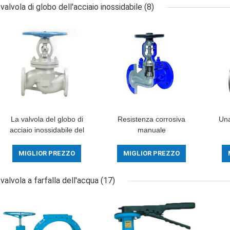
valvola di globo dell'acciaio inossidabile
(8)
La valvola del globo di
Resistenza corrosiva
Una
acciaio inossidabile del
manuale
manuale di WCB ha
d'arrugginimento anti-
in
flangiato valvola di globo
della valvola di globo
del
MIGLIOR PREZZO
MIGLIOR PREZZO
DN100 faccia a faccia
della valvola di globo
d
degli ss
PN25 
valvola a farfalla dell'acqua
(17)