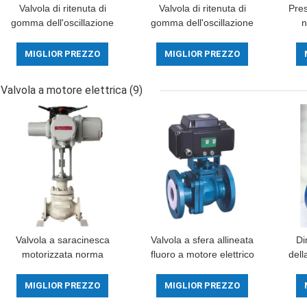
Valvola di ritenuta di
Valvola di ritenuta di
Pre
gomma dell'oscillazione
gomma dell'oscillazione
n
della farfalla di Seat della
di acciaio inossidabile
va
valvola di ritenuta di
della falda per il vapore
a
MIGLIOR PREZZO
MIGLIOR PREZZO
acciaio inossidabile del
dell'olio e dell'acqua
ghisa
Valvola a motore elettrica
(9)
Valvola a saracinesca
Valvola a sfera allineata
Di
motorizzata norma
fluoro a motore elettrico
dell
automatica a 12 pollici
della valvola del
de
DN300 con l'azionatore
collegamento del filo
azi
MIGLIOR PREZZO
MIGLIOR PREZZO
elettrico